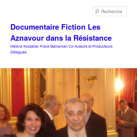
Aller
au
Rech
contenu
principal
Documentaire Fiction Les
Aznavour dans la Résistance
Hélène Kosséian Frank Bairamian Co-Auteurs et Producteurs
Délégués