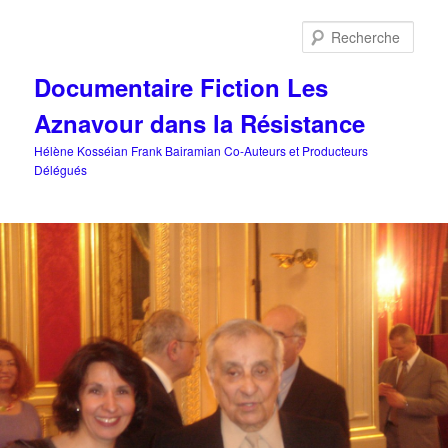
Aller
au
Rech
contenu
principal
Documentaire Fiction Les
Aznavour dans la Résistance
Hélène Kosséian Frank Bairamian Co-Auteurs et Producteurs
Délégués