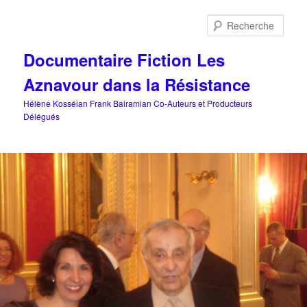
Aller
au
Rech
contenu
principal
Documentaire Fiction Les
Aznavour dans la Résistance
Hélène Kosséian Frank Bairamian Co-Auteurs et Producteurs
Délégués