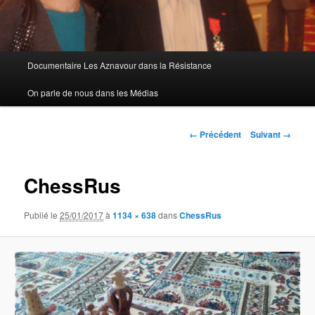
Menu
Documentaire Les Aznavour dans la Résistance
principal
On parle de nous dans les Médias
Navigation
← Précédent
Suivant →
des
images
ChessRus
Publié le
25/01/2017
à
1134 × 638
dans
ChessRus