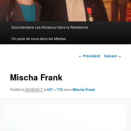
Menu
Documentaire Les Aznavour dans la Résistance
principal
On parle de nous dans les Médias
Navigation
← Précédent
Suivant →
des
images
Mischa Frank
Publié le
02/08/2017
à
437 × 776
dans
Mischa Frank