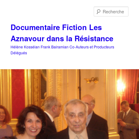
Aller
au
Rech
contenu
principal
Documentaire Fiction Les
Aznavour dans la Résistance
Hélène Kosséian Frank Bairamian Co-Auteurs et Producteurs
Délégués