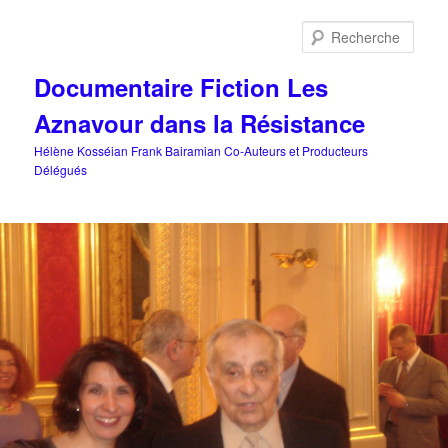
Aller
au
Rech
contenu
principal
Documentaire Fiction Les
Aznavour dans la Résistance
Hélène Kosséian Frank Bairamian Co-Auteurs et Producteurs
Délégués