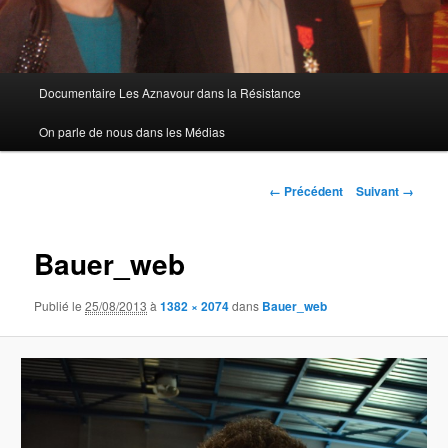
Menu
Documentaire Les Aznavour dans la Résistance
principal
On parle de nous dans les Médias
Navigation
← Précédent
Suivant →
des
images
Bauer_web
Publié le
25/08/2013
à
1382 × 2074
dans
Bauer_web