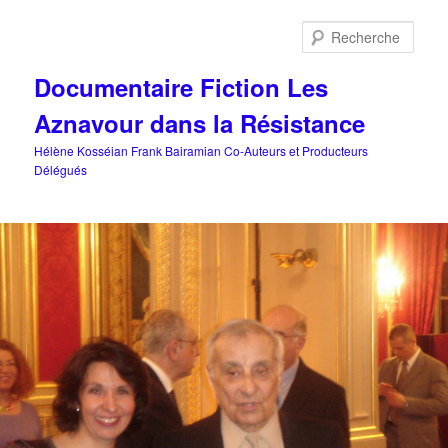
Aller
au
Rech
contenu
principal
Documentaire Fiction Les
Aznavour dans la Résistance
Hélène Kosséian Frank Bairamian Co-Auteurs et Producteurs
Délégués