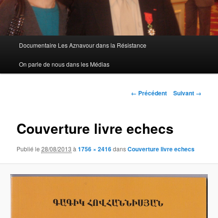
Menu
Documentaire Les Aznavour dans la Résistance
principal
On parle de nous dans les Médias
Navigation
← Précédent
Suivant →
des
images
Couverture livre echecs
Publié le
28/08/2013
à
1756 × 2416
dans
Couverture livre echecs